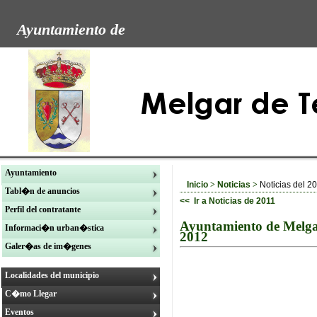
Ayuntamiento de
Ayuntamiento
Inicio
>
Noticias
>
Noticias del 2
Tabl�n de anuncios
<< Ir a Noticias de 2011
Perfil del contratante
Ayuntamiento de Melga
Informaci�n urban�stica
2012
Galer�as de im�genes
Localidades del municipio
C�mo Llegar
Eventos