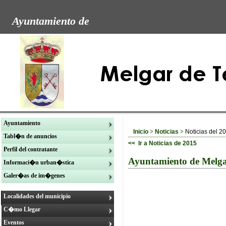
Ayuntamiento de
Ayuntamiento
Inicio
>
Noticias
>
Noticias del 2
Tabl�n de anuncios
<< Ir a Noticias de 2015
Perfil del contratante
Ayuntamiento de Melgar
Informaci�n urban�stica
Galer�as de im�genes
Localidades del municipio
C�mo Llegar
Eventos